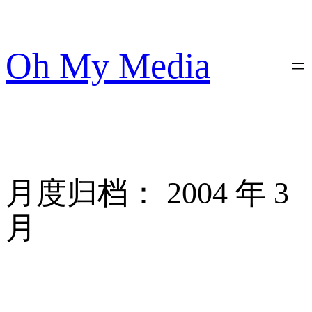
跳
至
内
Oh My Media
容
月度归档：
2004 年 3
月