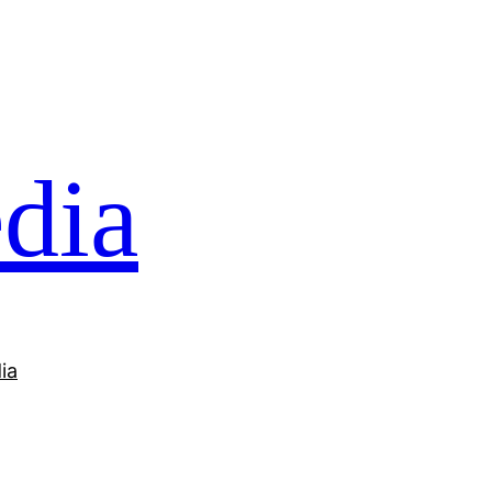
dia
ia