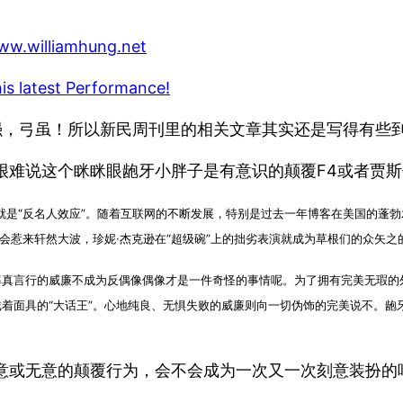
www.williamhung.net
s latest Performance!
：强，弓虽！所以新民周刊里的相关文章其实还是写得有些
很难说这个眯眯眼龅牙小胖子是有意识的颠覆F4或者贾
就是“反名人效应”。随着互联网的不断发展，特别是过去一年博客在美国的蓬
就会惹来轩然大波，珍妮·杰克逊在“超级碗”上的拙劣表演就成为草根们的众矢
言行的威廉不成为反偶像偶像才是一件奇怪的事情呢。为了拥有完美无瑕的
着面具的“大话王”。心地纯良、无惧失败的威廉则向一切伪饰的完美说不。龅
意或无意的颠覆行为，会不会成为一次又一次刻意装扮的