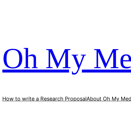
跳
至
内
容
Oh My Me
How to write a Research Proposal
About Oh My Med