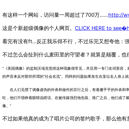
有这样一个网站，访问量一周超过了700万……
http://
这是个新超级偶像的个人网页。
CLICK HERE to see�hi
看完有没有ft…反正我乐得不行，不过乐完又想夸他
不过怎么会扯到什么麦田里的守望者？就算是颠覆，也
“《美国偶像》的监制沃域克觉得这种现象很常见，并且用一专门名词形容，
的声音来反对那些所谓的“社会名流”。同样的问题如果发生在某位名人身上
在人们见惯了偶像虚伪的外表和做作的言行之后，有着傻乎乎的外表和率真
吐，他们不惜睁着眼睛说瞎话。在被传媒强烈地包装、推广之后，他们成了戴
像。”
不过如果他真的成为了唱片公司的签约歌手，那么他有