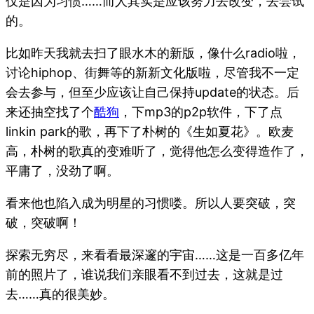
仅是因为习惯……而人其实是应该努力去改变，去尝试
的。
比如昨天我就去扫了眼水木的新版，像什么radio啦，
讨论hiphop、街舞等的新新文化版啦，尽管我不一定
会去参与，但至少应该让自己保持update的状态。后
来还抽空找了个
酷狗
，下mp3的p2p软件，下了点
linkin park的歌，再下了朴树的《生如夏花》。欧麦
高，朴树的歌真的变难听了，觉得他怎么变得造作了，
平庸了，没劲了啊。
看来他也陷入成为明星的习惯喽。所以人要突破，突
破，突破啊！
探索无穷尽，来看看最深邃的宇宙……这是一百多亿年
前的照片了，谁说我们亲眼看不到过去，这就是过
去……真的很美妙。