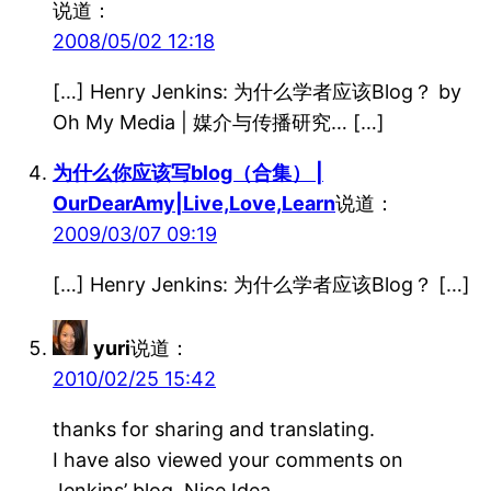
说道：
2008/05/02 12:18
[…] Henry Jenkins: 为什么学者应该Blog？ by
Oh My Media | 媒介与传播研究… […]
为什么你应该写blog（合集） |
OurDearAmy|Live,Love,Learn
说道：
2009/03/07 09:19
[…] Henry Jenkins: 为什么学者应该Blog？ […]
yuri
说道：
2010/02/25 15:42
thanks for sharing and translating.
I have also viewed your comments on
Jenkins’ blog. Nice Idea.