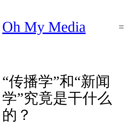
跳
至
内
Oh My Media
容
“传播学”和“新闻
学”究竟是干什么
的？