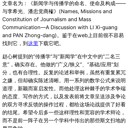
文章名为：《新闻学与传播学的命名、使命及构成——
与李希光、潘忠党商榷》(Names, Missions and
Constitution of Journalism and Mass
Communication—A Discussion with LI Xi-guang
and PAN Zhong-dang)。鉴于在web上目前很不容易
找到它，到
这里
下载它吧。
赵心树提到的“传播学”与“新闻学”在中文中的“二名三
意”，确实存在。他做的“广义/狭义”、“基础/应用”划
分，也有合理性。反复的论述和举例，虽然有重复累冗
之嫌，但却确实陈述清晰。用一系列的数学公式来说明
道理，新颖而富启发性。而他处理这种棘手的学术争端
的态度、写作的方式，以及发表前将文章呈送涉及争论
的双方寻求反馈的操作过程，都给这场论战提供了好看
的结尾。希望今后多一些这样理性和宽容的学术辩论，
而不是前一阵子在另一个学科中传出的那些斯文扫地的