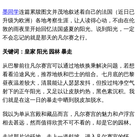
墨同学
连篇累牍图文并茂地叙述着自己的法国（近日已
升级为欧洲）各地考察生涯，让人读得心动，不由在伦
敦的雨夜里开始回忆法国盛夏的阳光。说到阳光，一定
不会忘记的就是那天的凡尔赛之行。
关键词：皇家 阳光 园林 暴走
从巴黎前往凡尔赛宫可以通过地铁换乘解决问题，若想
看看沿途风光，推荐地铁和巴士的组合。七月底的巴黎
昼夜温差较大，清晨能让人瑟瑟发抖，但投过纯净空气
射下的正午阳光，又足以让皮肤灼热，黑色素沉积。我
们就是在这一日的暴走中晒到脱皮加脱水。
我以为单从宫殿和藏品而言，凡尔赛宫的魅力和卢浮宫
相去甚远，然而值得欣赏不可不看的，却是它的园林。
走过那片沙砾地，走上一道斜坡，进入凡尔赛宫的怀