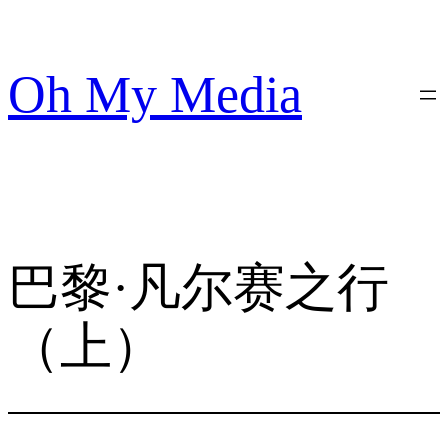
跳
至
内
Oh My Media
容
巴黎·凡尔赛之行
（上）