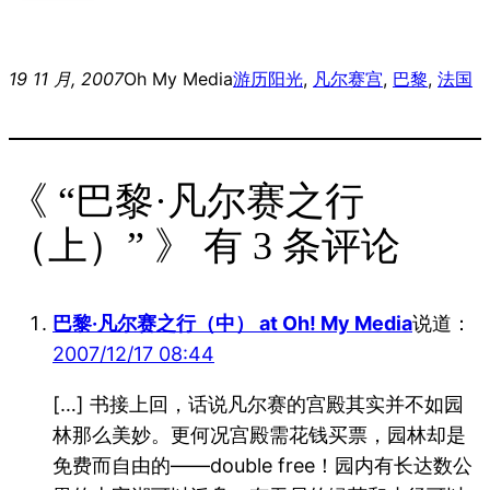
19 11 月, 2007
Oh My Media
游历
阳光
, 
凡尔赛宫
, 
巴黎
, 
法国
《 “巴黎·凡尔赛之行
（上）” 》 有 3 条评论
巴黎·凡尔赛之行（中） at Oh! My Media
说道：
2007/12/17 08:44
[…] 书接上回，话说凡尔赛的宫殿其实并不如园
林那么美妙。更何况宫殿需花钱买票，园林却是
免费而自由的——double free！园内有长达数公