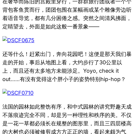
在奢华而陈旧的宫殿里穿行，一群群旅行团或者一个个
背包客鱼贯而行，团团包围在某幅画或某个雕像旁边听
着语音导览，都有几分困倦之感。突然之间清风拂面，
定睛望去，外面是如此这般一番景象——
还等什么！赶紧出门，奔向花园吧！这便是那天我们暴
走的开始，事后从地图上看，大约步行了30公里以
上，而且还有太多地方未能涉足。Yoyo, check it
out……有没有觉得这个胖小子的姿势特别hip-hop？
法国的园林如此整饬有序，和中式园林的讲究野趣天成
不落痕迹完全不同，却是另一种理性和秩序的美。不仅
是一花一草都必须长在规整的图形里，而且三四层楼高
的大树也必须被修剪成方方正正的墙，看起来颇为气