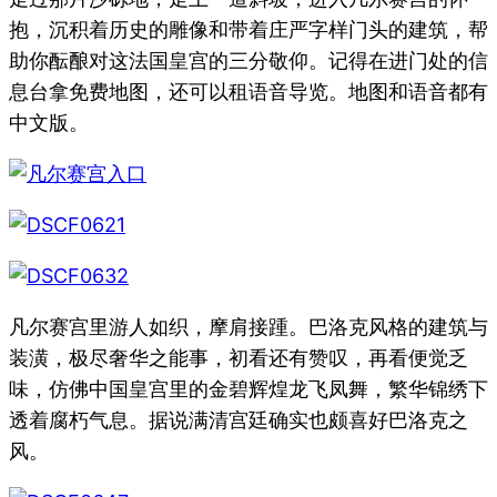
抱，沉积着历史的雕像和带着庄严字样门头的建筑，帮
助你酝酿对这法国皇宫的三分敬仰。记得在进门处的信
息台拿免费地图，还可以租语音导览。地图和语音都有
中文版。
凡尔赛宫里游人如织，摩肩接踵。巴洛克风格的建筑与
装潢，极尽奢华之能事，初看还有赞叹，再看便觉乏
味，仿佛中国皇宫里的金碧辉煌龙飞凤舞，繁华锦绣下
透着腐朽气息。据说满清宫廷确实也颇喜好巴洛克之
风。