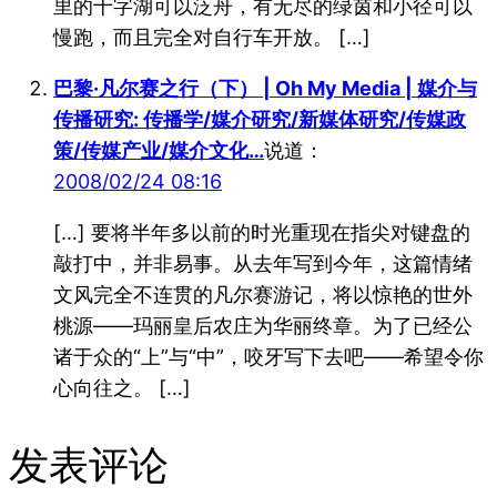
里的十字湖可以泛舟，有无尽的绿茵和小径可以
慢跑，而且完全对自行车开放。 […]
巴黎·凡尔赛之行（下） | Oh My Media | 媒介与
传播研究: 传播学/媒介研究/新媒体研究/传媒政
策/传媒产业/媒介文化…
说道：
2008/02/24 08:16
[…] 要将半年多以前的时光重现在指尖对键盘的
敲打中，并非易事。从去年写到今年，这篇情绪
文风完全不连贯的凡尔赛游记，将以惊艳的世外
桃源——玛丽皇后农庄为华丽终章。为了已经公
诸于众的“上”与“中”，咬牙写下去吧——希望令你
心向往之。 […]
发表评论