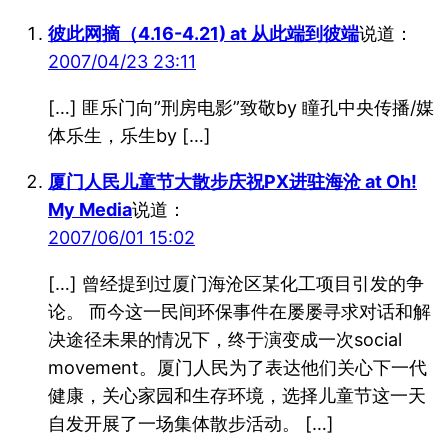
彼此网摘（4.16-4.21) at 从此端到彼端
说道：
2007/04/23 23:11
[…] 匪乐门向”刑房电影”致敬by 瞳孔中央传播/媒
体乐生，乐生by […]
厦门人民儿童节大散步庆祝PX进驻海沧 at Oh!
My Media
说道：
2007/06/01 15:02
[…] 曾经提到过厦门海沧区某化工项目引发的争
论。 而今这一民间环保事件在屡屡寻求对话和解
决途径未果的情况下，终于演变成一次social
movement。厦门人民为了表达他们关心下一代
健康，关心家园和生存环境，选择儿童节这一天
自发开展了一场集体散步活动。 […]