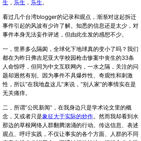
生
，
乐生
，
乐生
。
看过几个台湾blogger的记录和观点，渐渐对这起拆迁
事件引起的风波有少许了解。知悉的信息还是太少，对
事件本身无法妄作评述，但由此生发的感想不少。
一，世界多么隔阂，全球化下地球真的变小了吗？我们
都在为昨日弗吉尼亚大学校园枪击惨案中丧生的33条
人命惊呼，但同为中文互联网内，一水之隔，关注的问
题却迥然有别。因为事件不具爆炸性、奇观性和刺激
性，所以“在我地盘这儿”来说，“别人家”的事情实在是
无关痛痒。
二，所谓“公民新闻”，在我身边只是学术论文里的概
念，又或者只是
象征大于实际的炒作
。然而我却看到水
那边的草根网络人群翻腾汹涌的行动。传达信息、表述
观点、呼吁实践，不仅让事实的各个方面、人群的不同