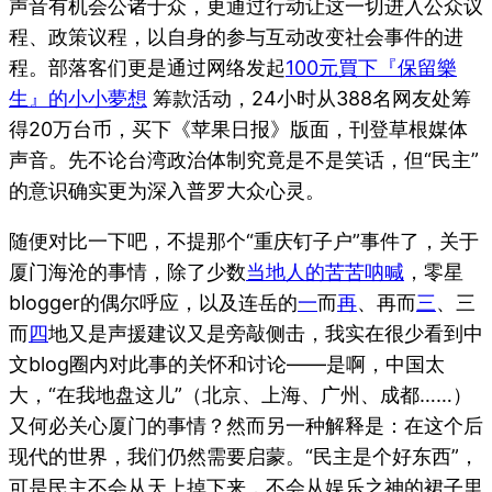
声音有机会公诸于众，更通过行动让这一切进入公众议
程、政策议程，以自身的参与互动改变社会事件的进
程。部落客们更是通过网络发起
100元買下『保留樂
生』的小小夢想
筹款活动，24小时从388名网友处筹
得20万台币，买下《苹果日报》版面，刊登草根媒体
声音。先不论台湾政治体制究竟是不是笑话，但“民主”
的意识确实更为深入普罗大众心灵。
随便对比一下吧，不提那个“重庆钉子户”事件了，关于
厦门海沧的事情，除了少数
当地人的苦苦呐喊
，零星
blogger的偶尔呼应，以及连岳的
一
而
再
、再而
三
、三
而
四
地又是声援建议又是旁敲侧击，我实在很少看到中
文blog圈内对此事的关怀和讨论——是啊，中国太
大，“在我地盘这儿”（北京、上海、广州、成都……）
又何必关心厦门的事情？然而另一种解释是：在这个后
现代的世界，我们仍然需要启蒙。“民主是个好东西”，
可是民主不会从天上掉下来，不会从娱乐之神的裙子里