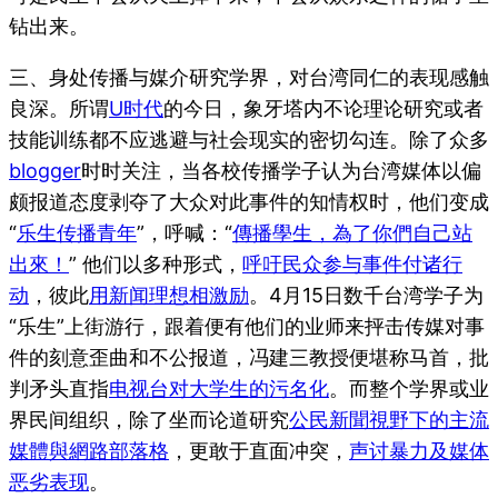
钻出来。
三、身处传播与媒介研究学界，对台湾同仁的表现感触
良深。所谓
U时代
的今日，象牙塔内不论理论研究或者
技能训练都不应逃避与社会现实的密切勾连。除了众多
blogger
时时关注，当各校传播学子认为台湾媒体以偏
颇报道态度剥夺了大众对此事件的知情权时，他们变成
“
乐生传播青年
”，呼喊：“
傳播學生，為了你們自己站
出來！
” 他们以多种形式，
呼吁民众参与事件付诸行
动
，彼此
用新闻理想相激励
。4月15日数千台湾学子为
“乐生”上街游行，跟着便有他们的业师来抨击传媒对事
件的刻意歪曲和不公报道，冯建三教授便堪称马首，批
判矛头直指
电视台对大学生的污名化
。而整个学界或业
界民间组织，除了坐而论道研究
公民新聞視野下的主流
媒體與網路部落格
，更敢于直面冲突，
声讨暴力及媒体
恶劣表现
。