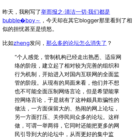
昨天，我刚写了
举而报之·清洁一切·我们都是
bubble�boy～
，今天却在其它blogger那里看到了相
似的担忧甚至是愤怒。
比如
zheng
发问，
那么多的论坛怎么消失了
？
“个人感觉，管制机构已经走出熟悉、适应网
络的阶段，建立起了相对较为完善的组织和
行为机制，开始进入对国内互联网的全面监
管的阶段。从现有的局面来看，他们并不想
也不可能全面压制网络言论，但是希望能掌
控网络言论，于是就有了这种颇具欺骗性的
做法，一方面保留大的、热闹的网上论坛，
另一方面打压、关停民间众多的论坛。这样
做，可谓一举两得，它同时还能把更多的网
民引导到大的论坛中，从而更好的集中监