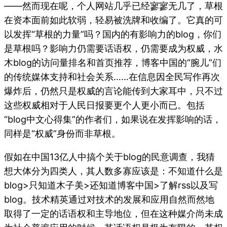
——然而现在呢，个人网站几乎已经寥寥无几了，草根
在资本面前如此软弱，轻易被洗牌和收编了。它真的可
以发挥“草根的力量”吗？国内的有影响力的blog，你们
是草根吗？影响力仍需要话语权，仍需要成为权威，水
木blog的访问量排名和首页推荐，博客中国的“腕儿”们
的传统媒体支持和社会关系……在信息因全民写作再次
爆炸后，仍然只是权威的言论能传到大家耳中，只不过
这些权威相对于人民日报要更个人更小而已。包括
“blog中文心得集”的作者们，如果说在发挥影响的话，
同样是“权威”身份而非草根。
假如在中国13亿人中搞个关于blog的民意调查，我猜
想大体分为四类人，其人数多寡应该是：不知道什么是
blog>只知道木子美>还知道博客中国>了解rss以及写
blog。技术精英通过对技术的发展和应用自然而然地
取得了一定的话语权和主导地位，但在这种媒介尚未成