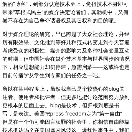
解的“博客”，到部分认定技术至上，觉得技术本身即可
带来“草根式民主”的媒介决定论者们，其动机中，又何
尝不存在为自己争夺话语权及其它权利的目的呢。
对于媒介理论的研究，早已跨越了大众社会理论，并经
历有限效果、文化批判等好几种范式转变走到今天普遍
考虑受众的积极性、媒介的影响力及多种社会变量互动
的时期，但中国社会在媒介技术基本与世界同步的情况
下，相应思想能力却仍停滞，急需启蒙——这或许也是
目前传播学从学生到专家们的任务之一吧。
所以在某种程度上，虽然我自己是个较热心的blog关
注者、使用者和批评者，但更多地把讨论范围努力放到
更根本的层面上去。blog是技术，但归根到底是书
写，是表达。美国把press freedom定为“第一自由”；
但是在一个仍可能因言获罪的社会里，你相信自由能靠
技术抵达吗？在美国虐囚风波这一爆炸性事件中，我们