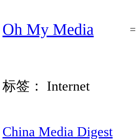
跳
至
内
Oh My Media
容
标签：
Internet
China Media Digest