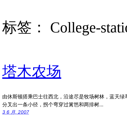
标签：
College-stat
塔木农场
由休斯顿搭乘巴士往西北，沿途尽是牧场树林，蓝天绿
分叉出一条小径，拐个弯穿过篱笆和两排树…
3 6 月, 2007