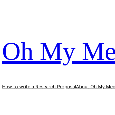
跳
至
内
容
Oh My Me
How to write a Research Proposal
About Oh My Med