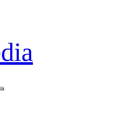
dia
ia