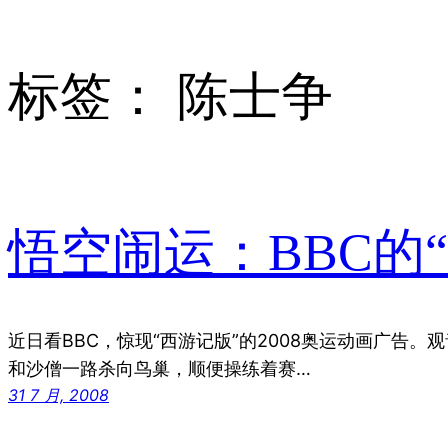
标签：
陈士争
悟空闹运：BBC的“
近日看BBC，惊现“西游记版”的2008奥运动画广告。
和沙僧一路杀向鸟巢，顺便操练着赛…
31 7 月, 2008