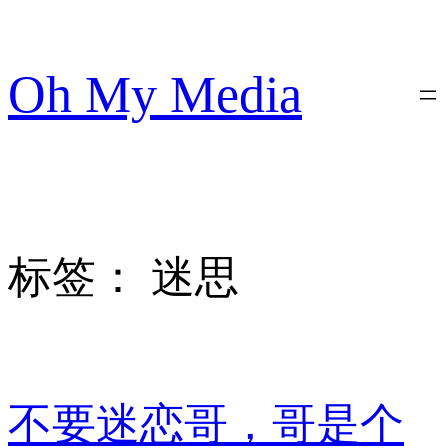
跳
至
内
Oh My Media
容
标签：
迷思
不要迷恋哥，哥是个