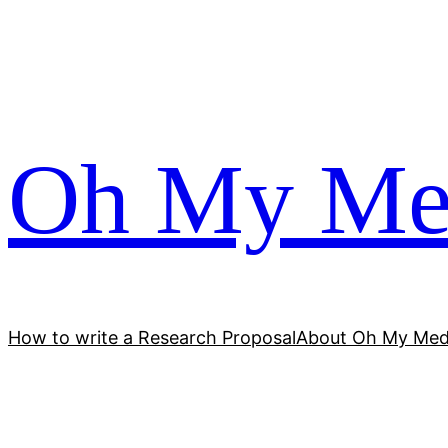
跳
至
内
容
Oh My Me
How to write a Research Proposal
About Oh My Med