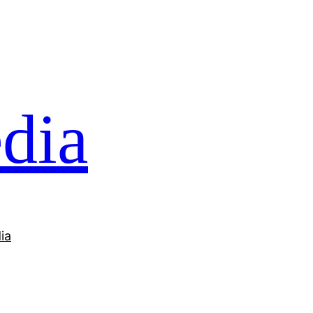
dia
ia