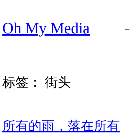
跳
至
内
Oh My Media
容
标签：
街头
所有的雨，落在所有