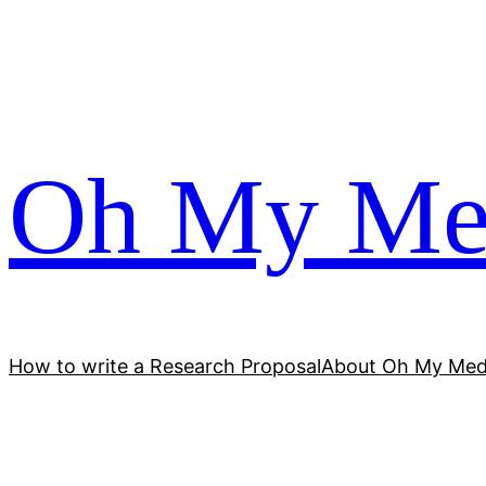
跳
至
内
容
Oh My Me
How to write a Research Proposal
About Oh My Med