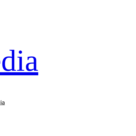
dia
ia