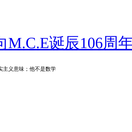
.C.E诞辰106周
实主义意味；他不是数学