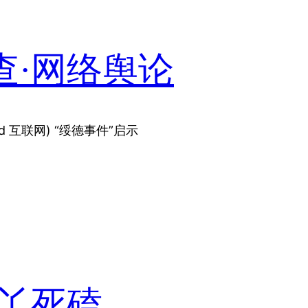
查·网络舆论
md 互联网) “绥德事件”启示
你丫死磕