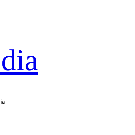
dia
ia