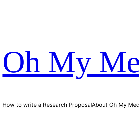
跳
至
内
容
Oh My Me
How to write a Research Proposal
About Oh My Med