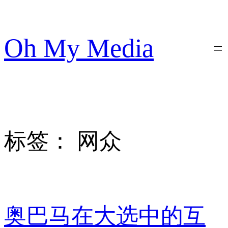
跳
至
内
Oh My Media
容
标签：
网众
奥巴马在大选中的互