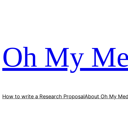
跳
至
内
容
Oh My Me
How to write a Research Proposal
About Oh My Med