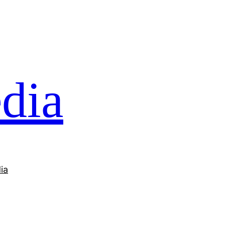
dia
ia