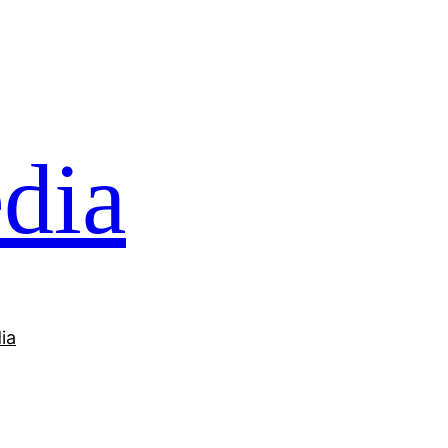
dia
ia