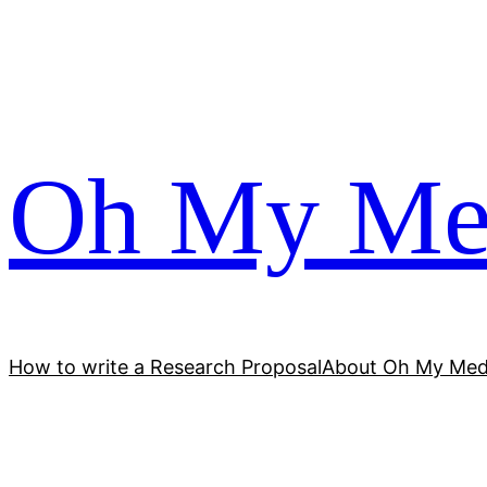
跳
至
内
容
Oh My Me
How to write a Research Proposal
About Oh My Med