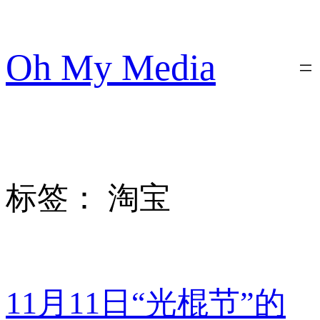
跳
至
内
Oh My Media
容
标签：
淘宝
11月11日“光棍节”的