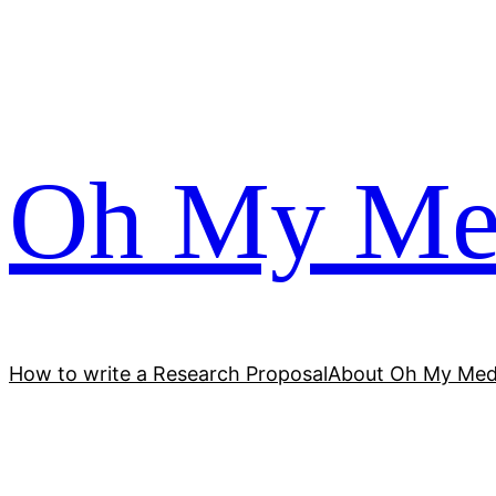
跳
至
内
容
Oh My Me
How to write a Research Proposal
About Oh My Med