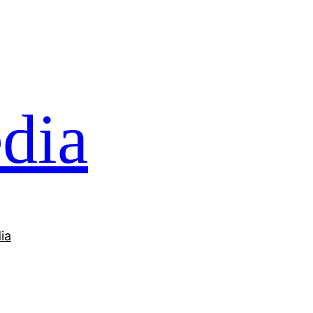
dia
ia