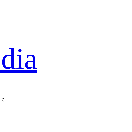
dia
ia