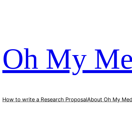
跳
至
内
容
Oh My Me
How to write a Research Proposal
About Oh My Med