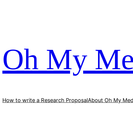
跳
至
内
容
Oh My Me
How to write a Research Proposal
About Oh My Med