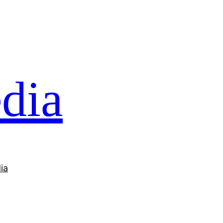
dia
ia