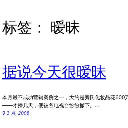
标签：
暧昧
据说今天很暧昧
本月最不成功营销案例之一，大约是旁氏化妆品花600
——才播几天，便被各电视台纷纷撤下。…
9 3 月, 2008