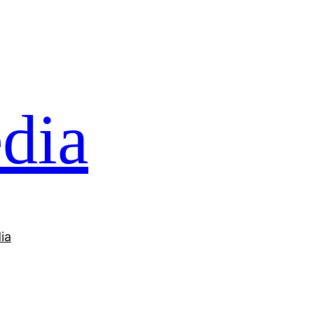
dia
ia