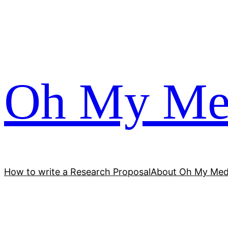
跳
至
内
容
Oh My Me
How to write a Research Proposal
About Oh My Med