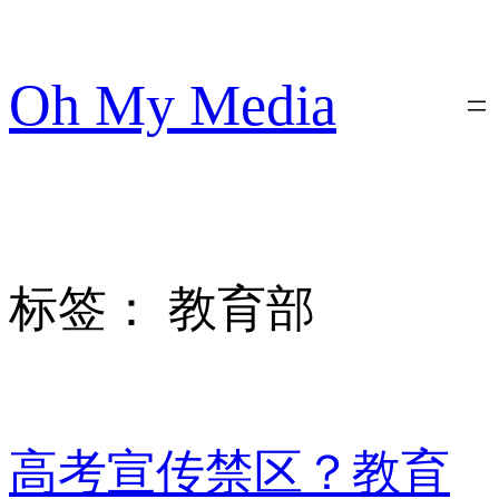
跳
至
内
Oh My Media
容
标签：
教育部
高考宣传禁区？教育