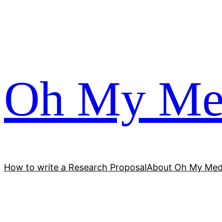
跳
至
内
容
Oh My Me
How to write a Research Proposal
About Oh My Med