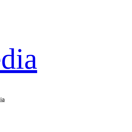
dia
ia