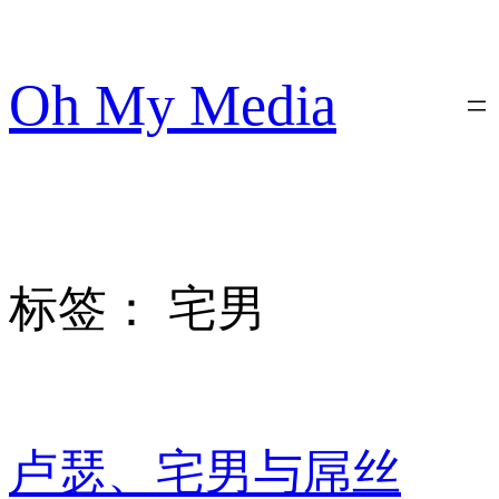
跳
至
内
Oh My Media
容
标签：
宅男
卢瑟、宅男与屌丝