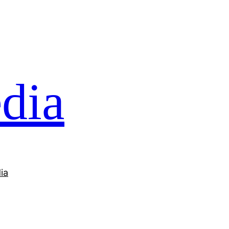
dia
ia