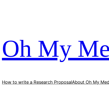
跳
至
内
容
Oh My Me
How to write a Research Proposal
About Oh My Med