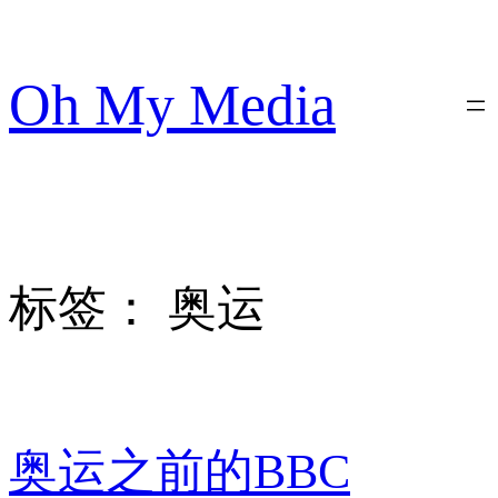
跳
至
内
Oh My Media
容
标签：
奥运
奥运之前的BBC