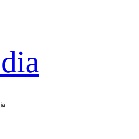
dia
ia