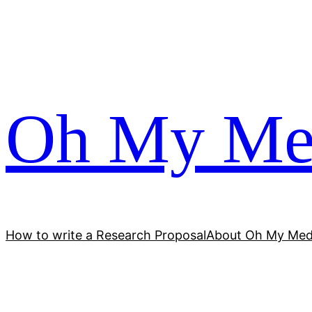
跳
至
内
容
Oh My Me
How to write a Research Proposal
About Oh My Med