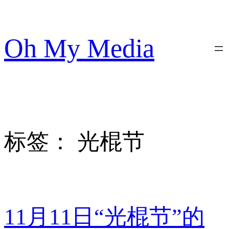
跳
至
内
Oh My Media
容
标签：
光棍节
11月11日“光棍节”的