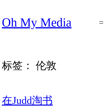
跳
至
内
Oh My Media
容
标签：
伦敦
在Judd淘书