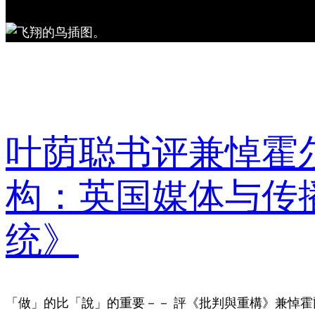
叶荫聪书评兼悼霍
构：英国媒体与传
统》
「做」的比「說」的重要－－ 評《批判與重構》兼悼霍爾（St