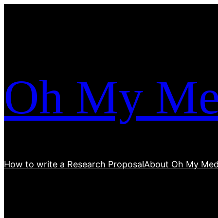
跳
至
内
容
Oh My Me
How to write a Research Proposal
About Oh My Med