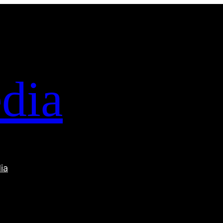
dia
ia