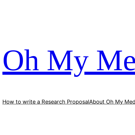
跳
至
内
容
Oh My Me
How to write a Research Proposal
About Oh My Med