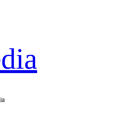
dia
ia