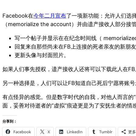
Facebook在
今年二月宣布
了一项新功能：允许人们选择一
（memorialize the account）并由遗产接收
写一个帖子并显示在在纪念时间线（ memorialized 
回复来自那些尚未在FB上连接的死者亲友的新朋
更新头像与封面照片。
如果人们事先授权，遗产接收人还将可以下载此人在F
另一种选择是，人们可以让FB知道自己死后宁愿将账号
有点怪异的感觉。但是数字时代的自我，对他人而言的
面，妥善对待逝者的“虚拟”痕迹更是为了安抚生者的情
分享到：
Facebook
X
LinkedIn
Tumblr
更多