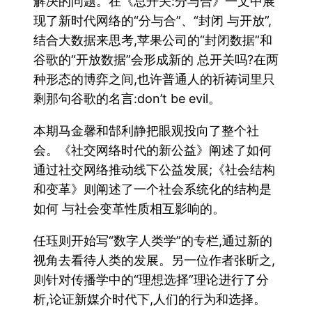
解决的问题。在《总开关:分与合》一文中展
现了新时代网络的“分与合”、“封闭 与开放”,
结合大数据来思考,苹果公司的“封闭数据”和
谷歌的“开放数据”会形成新的 总开关吗?在两
种形态的博弈之间,也许普通人的祈祷词里只
剩那句谷歌的名言:don’t be evil。
本期马金馨和郜利静把眼观投向了整个社
会。《社交网络时代的新公益》阐述了如何
通过社交网络推动线下公益发展;《社会结构
和变革》则阐述了一个社会系统化的结构是
如何 与社会变革性质相互影响的。
任珏则开始写“数字人类学”的专栏,通过新的
视角去看待人类的发展。另一位作者张昕之,
则针对传播学中的“理想选择”理论进行了分
析,论证新媒介时代下,人们的行为和选择。