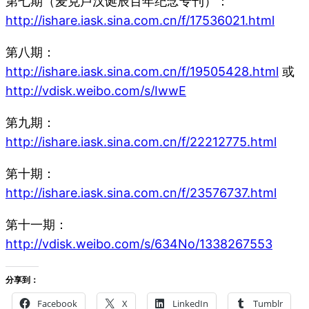
第七期（麦克卢汉诞辰百年纪念专刊）：
http://ishare.iask.sina.com.cn/f/17536021.html
第八期：
http://ishare.iask.sina.com.cn/f/19505428.html
或
http://vdisk.weibo.com/s/IwwE
第九期：
http://ishare.iask.sina.com.cn/f/22212775.html
第十期：
http://ishare.iask.sina.com.cn/f/23576737.html
第十一期：
http://vdisk.weibo.com/s/634No/1338267553
分享到：
Facebook
X
LinkedIn
Tumblr