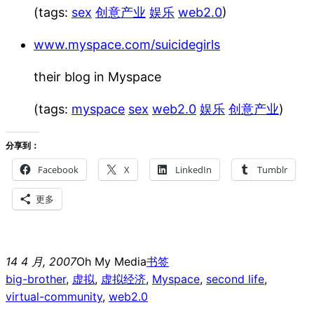
(tags:
sex
创意产业
娱乐
web2.0
)
www.myspace.com/suicidegirls
their blog in Myspace
(tags:
myspace
sex
web2.0
娱乐
创意产业
)
分享到：
Facebook
X
LinkedIn
Tumblr
更多
14 4 月, 2007
Oh My Media
书签
big-brother
, 
虚拟
, 
虚拟经济
, 
Myspace
, 
second life
, 
virtual-community
, 
web2.0