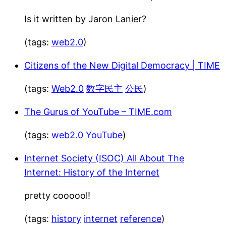
Is it written by Jaron Lanier?
(tags:
web2.0
)
Citizens of the New Digital Democracy | TIME
(tags:
Web2.0
数字民主
公民
)
The Gurus of YouTube – TIME.com
(tags:
web2.0
YouTube
)
Internet Society (ISOC) All About The
Internet: History of the Internet
pretty coooool!
(tags:
history
internet
reference
)