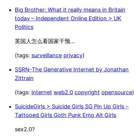
Big Brother: What it really means in Britain
today – Independent Online Edition > UK
Politics
英国人怎么看国家干预…
(tags:
surveillance
privacy
)
SSRN-The Generative Internet by Jonathan
Zittrain
(tags:
internet
web2.0
copyright
opensource
)
SuicideGirls > Suicide Girls SG Pin Up Girls –
Tattooed Girls Goth Punk Emo Alt Girls
sex2.0?