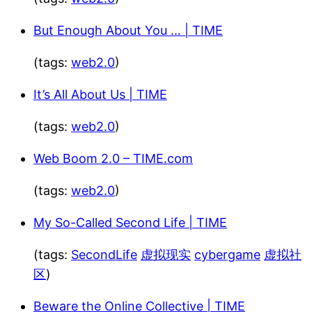
But Enough About You … | TIME
(tags:
web2.0
)
It’s All About Us | TIME
(tags:
web2.0
)
Web Boom 2.0 – TIME.com
(tags:
web2.0
)
My So-Called Second Life | TIME
(tags:
SecondLife
虚拟现实
cybergame
虚拟社
区
)
Beware the Online Collective | TIME