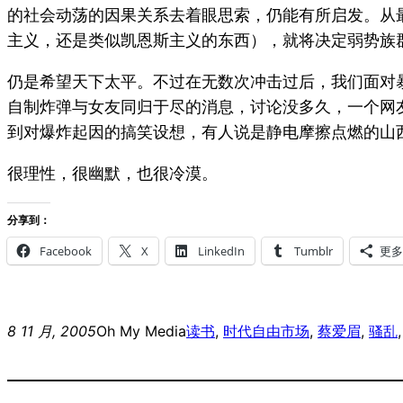
的社会动荡的因果关系去着眼思索，仍能有所启发。从
主义，还是类似凯恩斯主义的东西），就将决定弱势族
仍是希望天下太平。不过在无数次冲击过后，我们面对
自制炸弹与女友同归于尽的消息，讨论没多久，一个网
到对爆炸起因的搞笑设想，有人说是静电摩擦点燃的山
很理性，很幽默，也很冷漠。
分享到：
Facebook
X
LinkedIn
Tumblr
更多
8 11 月, 2005
Oh My Media
读书
, 
时代
自由市场
, 
蔡爱眉
, 
骚乱
,