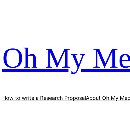
跳
至
内
容
Oh My Me
How to write a Research Proposal
About Oh My Med