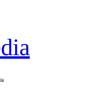
dia
ia