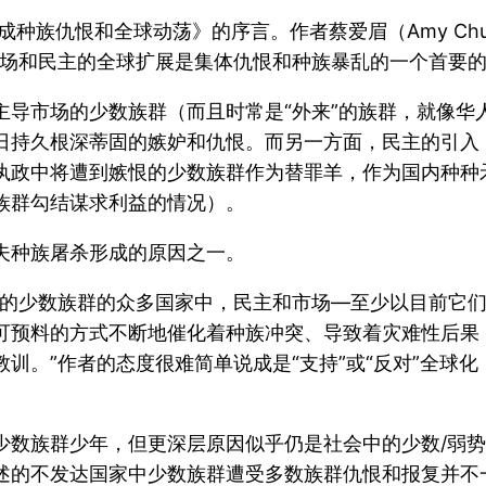
成种族仇恨和全球动荡》的序言。作者蔡爱眉（Amy Ch
市场和民主的全球扩展是集体仇恨和种族暴乱的一个首要的
主导市场的少数族群（而且时常是“外来”的族群，就像华
日持久根深蒂固的嫉妒和仇恨。而另一方面，民主的引入
执政中将遭到嫉恨的少数族群作为替罪羊，作为国内种种
族群勾结谋求利益的情况）。
夫种族屠杀形成的原因之一。
场的少数族群的众多国家中，民主和市场—至少以目前它
可预料的方式不断地催化着种族冲突、导致着灾难性后果
训。”作者的态度很难简单说成是“支持”或“反对”全球
少数族群少年，但更深层原因似乎仍是社会中的少数/弱
述的不发达国家中少数族群遭受多数族群仇恨和报复并不