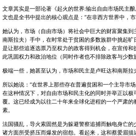
文章其实是一部论著《起火的世界:输出自由市场民主酿
文也是全书中提出的核心观点是：“在非西方世界中，
她认为，市场（自由市场）将社会中巨大的财富聚集到
南斯拉夫）手中，在时常处于贫困的多数族群中挑起旷
是让那些追逐选票乃至权力的政客得到机会，在宣传和
此巩固权力和政治地位（同时作者也不排除政客与少数
极端一些，她甚至认为，市场和民主是卢旺达和南斯拉
所以她说：“在世界上那些存在普遍贫困和一个主导市
在这种情况下，对自由市场和民主化的同时并举正以极
覆。这已经成为以往二十年来全球化进程的一个严肃的教
素。
法国骚乱，导火索固然是为躲避警察追捕而触电身亡的
诸方面所受挤压而爆发的宿怨。看起来，这和蔡爱眉描