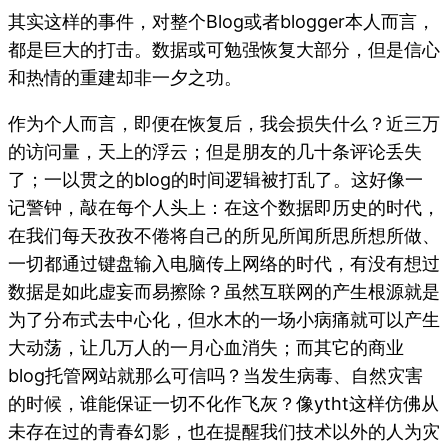
其实这样的事件，对整个Blog或者blogger本人而言，
都是巨大的打击。数据或可勉强恢复大部分，但是信心
和热情的重建却非一夕之功。
作为个人而言，即便在恢复后，我会损失什么？近三万
的访问量，天上的浮云；但是朋友的几十条评论丢失
了；一以贯之的blog的时间逻辑被打乱了。这好像一
记警钟，敲在每个人头上：在这个数据即历史的时代，
在我们每天孜孜不倦将自己的所见所闻所思所想所做、
一切都通过键盘输入电脑传上网络的时代，有没有想过
数据是如此虚妄而易擦除？虽然互联网的产生根源就是
为了分布式去中心化，但水木的一场小病痛就可以产生
大动荡，让几万人的一月心血消失；而其它的商业
blog托管网站就那么可信吗？当发生病毒、自然灾害
的时候，谁能保证一切不化作飞灰？像ytht这样仿佛从
未存在过的青春幻影，也在提醒我们技术以外的人为灾