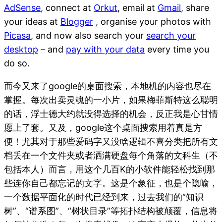
AdSense
, connect at
Orkut
, email at
Gmail
, share
your ideas at
Blogger
, organise your photos with
Picasa
, and now also search your
search your
desktop
– and
pay with your data
every time you
do so.
而今又来了google的桌面搜索，本地机的内容也尽在
掌握。每次出卖灵魂的一小片，如果梅菲斯特这么聪明
的话，浮士德大约就没得选择的机会，反正我是心甘情
愿上了套。又及，google这个桌面搜索用着真是方
便！尤其对于那些爱码字又没啥逻辑不喜分类把所有文
档丢在一个文件夹或者洒满硬盘每个角落的文科生（不
包括本人）而言，用这个几百K的小软件能轻松找到那
些连你自己都忘记的文字。这是个象征，也是个隐喻，
一个数据平面化的时代已经到来，过去我们的“知识
树”、“谱系图”、“树状目录”等拓扑结构被颠覆，信息将