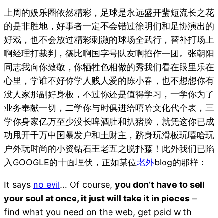
上周的娱乐圈依然精彩，足球是永远盛开蜚短流长之花
的是非胜地，好事者一定不会错过徐明们和足协演出的
好戏，也不会放过精彩刺激的球场全武行，替补打场上
啊经理打裁判，德比啊国字号队友啊掐作一团。张朝阳
同志我向你致敬，你牺牲色相做的秀我们看在眼里乐在
心里，学谁不好你学人贱人爱的陈小春，也不想想你有
没人家那副好身板，不过你还是值得学习，一学你为了
业务奉献一切，二学你与时俱进给嘻哈文化代个表，三
学你身家亿万至少没长啤酒肚和扒猪脸，就凭这你已成
功甩开千万中国暴发户和土财主，跻身玩滑板玩嘻哈玩
户外玩时尚的小资钻石王老五之脱扑藤！此外我们已陷
入GOOGLE的十面埋伏，正如某位
老外
blog的那样：
It says
no evil
… Of course,
you don’t have to sell
your soul at once, it just will take it in pieces
–
find what you need on the web, get paid with