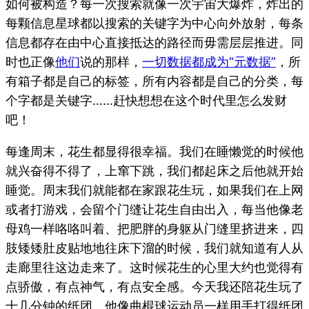
如何被构造？每一次搜索就像一次宇宙大爆炸，炸出的
每颗信息星球都以搜索的关键字为中心向外放射，每条
信息都存在由中心直接抵达的路径而毋需层层推进。同
时也正像
他们
说的那样，
一切数据都成为“元数据”
，所
有箱子都是自己的标签，所有内容都是自己的分类，每
个字都是关键字……赶快想想在这个时代里怎么发财
吧！
每逢周末，花生都显得很幸福。我们在睡懒觉的时候他
就兴奋得不得了，上窜下跳，我们都起床之后他就开始
睡觉。周末我们就能都在家跟花生玩，如果我们在上网
或者打游戏，会留个门缝让花生自由出入，每当他像老
母鸡一样咯咯叫着、把肥胖的身躯从门缝里挤进来，四
肢矮矮肚皮贴地地往床下溜的时候，我们就知道有人从
走廊里往这边走来了。这时候花生的心里大约也觉得有
点骄傲，有点神气，有点安全感。今天我还陪花生玩了
十几分钟的纸团，他像曲棍球运动员一样用手打得纸团