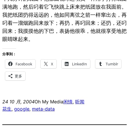
满地跑，然后叼着它飞快跳上床来把纸团放在我面前。
我把纸团扔得远远的，他如同离弦之箭一样窜出去，再
叼着一溜烟跑回来放下；再扔，再叼回来；还扔，还叼
回来；我摸摸他的下巴，表扬他很乖，他就很享受地把
眼睛咪起来。
分享到：
Facebook
X
LinkedIn
Tumblr
更多
24 10 月, 2004
Oh My Media
闲情
, 
听闻
花生
, 
google
, 
meta-data