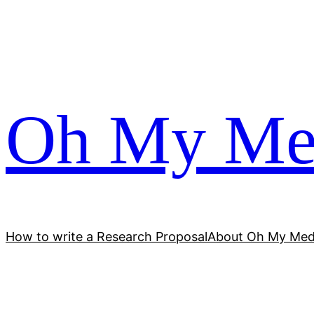
跳
至
内
容
Oh My Me
How to write a Research Proposal
About Oh My Med