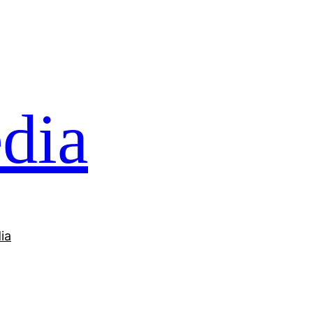
dia
ia