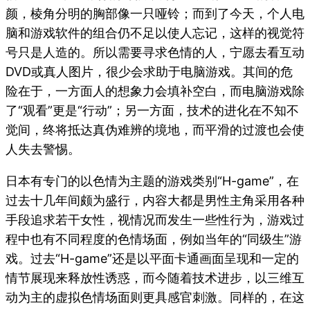
颜，棱角分明的胸部像一只哑铃；而到了今天，个人电
脑和游戏软件的组合仍不足以使人忘记，这样的视觉符
号只是人造的。所以需要寻求色情的人，宁愿去看互动
DVD或真人图片，很少会求助于电脑游戏。其间的危
险在于，一方面人的想象力会填补空白，而电脑游戏除
了“观看”更是“行动”；另一方面，技术的进化在不知不
觉间，终将抵达真伪难辨的境地，而平滑的过渡也会使
人失去警惕。
日本有专门的以色情为主题的游戏类别“H-game”，在
过去十几年间颇为盛行，内容大都是男性主角采用各种
手段追求若干女性，视情况而发生一些性行为，游戏过
程中也有不同程度的色情场面，例如当年的“同级生”游
戏。过去“H-game”还是以平面卡通画面呈现和一定的
情节展现来释放性诱惑，而今随着技术进步，以三维互
动为主的虚拟色情场面则更具感官刺激。同样的，在这