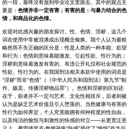
的一段，最终没有放到毕业论文里面去。其中的观点主
要是：
色情并非一定有害；有害的是：与暴力结合的色
情，和商品化的色情。
欢迎对此感兴趣的朋友探讨。
性、色情、淫秽，这几个
词在使用中常被混淆或出现概念偷换。我个人认为最粗
略然而不失正确的区分是：性是人类的一种本能、欲望
和行为；色情则意味着能激发、引起性欲、性行为的；
淫秽则意味着激发有害的、有违公开礼仪和社会规范的
性欲、性行为的。在我国刑法相关条款中使用的词语是
“淫秽”而非“色情”（《中华人民共和国刑法》第九节“制
作、贩卖、传播淫秽物品罪”）。色情和淫秽的区别还
在于，前者并不一定与艺术、文化性相排斥，后者则被
认为是缺乏艺术价值且引人堕落的。当然健康与有害的
性行为如何界定，个人究竟能拥有何种程度的性自由，
以及纯洁的愉悦与刺激性的快感的对立——从更宽泛意
义上，弗雷德里克·詹姆逊将“快感”替代了“愉悦”作为后