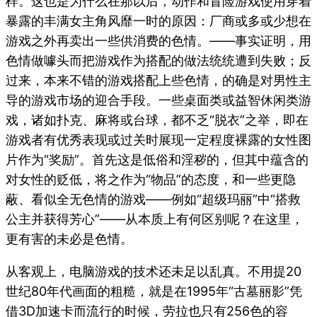
样。这也是为什么在那以后，动作和冒险游戏使用穿着
暴露的丰满女主角风靡一时的原因：厂商或多或少想在
游戏之外再卖出一些供消费的色情。——事实证明，用
色情做噱头而把游戏作为搭配的做法统统遭到失败；反
过来，本来不错的游戏搭配上些色情，的确是对男性主
导的游戏市场的迎合手段。一些桌面类或益智休闲类游
戏，诸如扑克、麻将或台球，都不乏“脱衣”之举，即在
游戏者有优秀表现或过关时展现一定程度裸露的女性图
片作为“奖励”。首先这是低俗和淫秽的，但其中蕴含的
对女性的贬低，将之作为“物品”的态度，和一些更隐
蔽、看似全无色情的游戏——例如“超级玛丽”中“搭救
公主并获得芳心”——从本质上有何区别呢？在这里，
更有害的未必是色情。
从客观上，电脑游戏的技术还未足以乱真。不用提20
世纪80年代画面的粗糙，就是在1995年“古墓丽影”凭
借3D加速卡而流行的时候，劳拉也只有256色的容