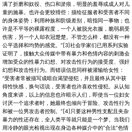
满了折磨和奴役、伤口和淤痕，明显的羞辱或成人对儿
童的施暴。也许会更狡猾些：描绘征服者和受害者不同
的身体姿势；利用种族和阶级差别，暗指同一事物；也
许是不平等的裸露程度，一个人被脱光衣服，脆弱易受
伤害，另一个人却衣冠楚楚。不管怎么样，都没有一种
公平选择和均势的感觉。”
[3]社会学家们已用系列实验
证明了，接触大众传媒中带有暴力和色情内容的刺激会
增加受众的性暴力幻想、对攻击性行为的接受度、强奸
幻想和攻击性行为。而错误信息同样被灌输给女性：
“受害者常被描写成暗自渴望侵犯，并且最终从其中获
得性快感，换句话说，受害者也许喜欢性侵犯。从认知
角度来讲，以上的信息也许暗示人们，即使当一位妇女
讨厌一个追求者时，她最终也倾向于冒险、攻击性行为
和被一位男攻击者控制。”
[4]只要这种男性支配且夹杂
暴力的性还存在，全人类平等就只能是一个梦。当我们
用冷静的眼光检视出现在身边各种媒介中的“合法”色情