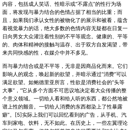
内容，包括成人笑话、性暗示或“不露点”的性行为场
面，将发现与暴力结合的色情占据了相当的比重；而
且，如果我们承认女性的被物化了的展示和被看，蕴含
着视觉暴力的话，绝大多数的色情内容无疑都在日复一
日向男女大众灌注着性别的不平等观念。健康的、平等
的、肉体和精神的接触与温存、出于双方自发渴望，带
来共同快感的性，在媒介中并不多见。
而与暴力结合或是不平等，无非是因商品化而来。它们
影响人的观念，唤起新的欲望，并暗示通过“消费”可以
满足欲望。如鲍德里亚所言，性欲是消费社会的“头等
大事”，“它从多个方面不可思议地决定着大众传播的整
个意义领域。一切给人看和给人听的东西，都公然地被
谱上性的颤音。一切给人消费的东西都染上了性暴露
癖”。
[5]实际上我们可以回忆看到的广告，从手机、汽
车到家电、饮料，无不如此。在历史上，一些左翼理论