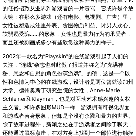
的低俗招致从业界到游戏者的一片责骂。它或许是个放
大镜：在那么多游戏（还有电影、电视剧、广告）里，
女性被塑造成注重外表、贪图物质利益、讨男人欢心、
软弱易受骗……的形象，女性也是暴力行为的承受者，
而且还被刻画成多少有些欣赏这种暴力的样子。
2002年一款名为“Playskin”的在线游戏引起了人们的
关注，“连线”杂志也对此做了报道并称之为“充满神
秘、悬念和自慰的角色扮演游戏”。的确，这是一个以
性和色情为中心的在线游戏，设计者是两位曾就读加州
大学、德州奥斯丁研究生院的女性，Anne-Marie
Schleiner和Klayman，也是对互动艺术感兴趣的女权
主义者。和许多图形MUD一样，游戏拥有可视化界面
和游戏者替身形象，但却是个没有杀戮和暴力的世界。
除了故事进程外，新颖之处在于游戏者之间除了聊天，
还能通过鼠标点击，在对方身上找到一个部位进行触摸