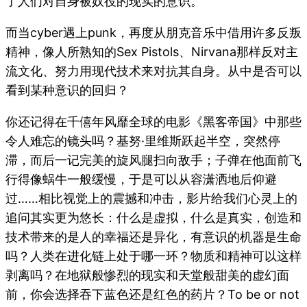
了人们对自身被奴役的现实的意识。
而当cyber遇上punk，再度从朋克音乐中借用许多反叛
精神，像人所熟知的Sex Pistols、Nirvana那样反对主
流文化、努力用现代技术来对抗其自身。从中是否可以
看到某种意识的回归？
你还记得在千僖年风靡全球的电影《黑客帝国》中那些
令人难忘的镜头吗？基努·里维斯跃起半空，突然停
滞，而后一记完美的旋风腿扫向敌手；子弹在他面前飞
行得像蜗牛一般缓慢，于是可以从容潇洒地后仰避
过……相比视觉上的震撼和冲击，影片给我们心灵上的
追问其实更为悠长：什么是虚拟，什么是真实，创造和
技术带来的是人的幸福还是异化，有意识的机器是生命
吗？人类在进化链上处于哪一环？物质和精神可以这样
剥离吗？在地狱般惨烈的现实和天堂般甜美的虚幻面
前，你会选择吞下蓝色还是红色的药片？To be or not