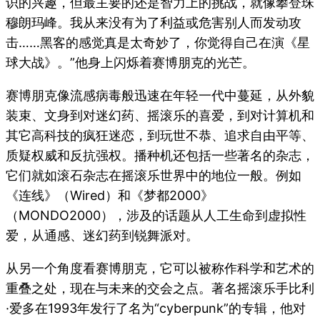
识的兴趣，但最主要的还是智力上的挑战，就像攀登珠
穆朗玛峰。我从来没有为了利益或危害别人而发动攻
击……黑客的感觉真是太奇妙了，你觉得自己在演《星
球大战》。”他身上闪烁着赛博朋克的光芒。
赛博朋克像流感病毒般迅速在年轻一代中蔓延，从外貌
装束、文身到对迷幻药、摇滚乐的喜爱，到对计算机和
其它高科技的疯狂迷恋，到玩世不恭、追求自由平等、
质疑权威和反抗强权。播种机还包括一些著名的杂志，
它们就如滚石杂志在摇滚乐世界中的地位一般。例如
《连线》（Wired）和《梦都2000》
（MONDO2000），涉及的话题从人工生命到虚拟性
爱，从通感、迷幻药到锐舞派对。
从另一个角度看赛博朋克，它可以被称作科学和艺术的
重叠之处，现在与未来的交会之点。著名摇滚乐手比利
·爱多在1993年发行了名为“cyberpunk”的专辑，他对