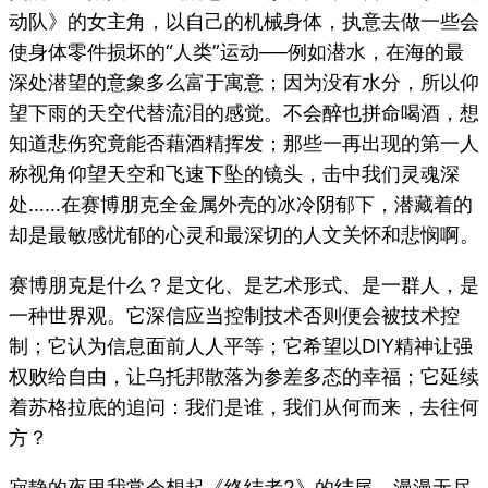
动队》的女主角，以自己的机械身体，执意去做一些会
使身体零件损坏的“人类”运动──例如潜水，在海的最
深处潜望的意象多么富于寓意；因为没有水分，所以仰
望下雨的天空代替流泪的感觉。不会醉也拼命喝酒，想
知道悲伤究竟能否藉酒精挥发；那些一再出现的第一人
称视角仰望天空和飞速下坠的镜头，击中我们灵魂深
处……在赛博朋克全金属外壳的冰冷阴郁下，潜藏着的
却是最敏感忧郁的心灵和最深切的人文关怀和悲悯啊。
赛博朋克是什么？是文化、是艺术形式、是一群人，是
一种世界观。它深信应当控制技术否则便会被技术控
制；它认为信息面前人人平等；它希望以DIY精神让强
权败给自由，让乌托邦散落为参差多态的幸福；它延续
着苏格拉底的追问：我们是谁，我们从何而来，去往何
方？
寂静的夜里我常会想起《终结者2》的结尾，漫漫无尽