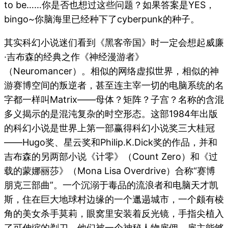
to be……你是否也想过这些问题？如果答案是YES，
bingo~你脑海里已经种下了cyberpunk的种子。
其实科幻小说迷们看到《黑客帝国》时一定会想起威廉
·吉布森的经典之作《神经漫游者》
（Neuromancer）。相似的网络虚拟世界，相似的神
游赛博空间的叛逆者，甚至连主宰一切的电脑系统的名
字都一样叫Matrix——母体？矩阵？子宫？名称的含混
多义揭示的是混沌复杂的时空形态。这部1984年出版
的科幻小说是世界上第一部赢得科幻小说奖三大桂冠
——Hugo奖、星云奖和Philip.K.Dick奖的作品，并和
吉布森的另两部小说《计零》（Count Zero）和《过
载的蒙娜丽莎》（Mona Lisa Overdrive）合称“赛博
朋克三部曲”。一个沉溺于毒品的流浪者和电脑天才凯
斯，住在巨大地球村边缘的一个邋遢城市，一个颇有棱
角的美女杀手莫莉，眼窝里安装着反光镜，手指尖植入
了可伸缩的剃刀。他们被一个神秘人物雇佣，雇主能够