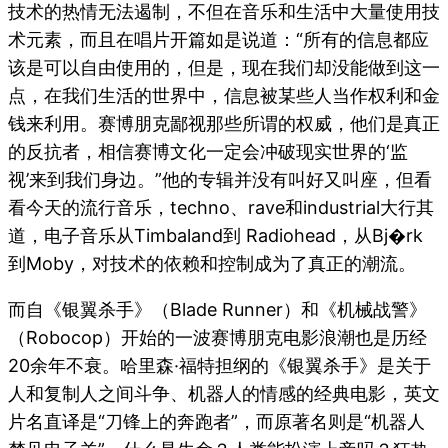
技术的热情无法遏制，不但在音乐和生活中大量使用技
术元素，而且在唱片开篇如是说道：“所有的信息都应
该是可以自由使用的，但是，现在我们却没能做到这一
点，在我们生活的世界中，信息被某些人当作权利和金
钱来利用。赛博朋克鄙视那些所谓的权威，他们是真正
的反抗者，相信赛博文化一定会冲破现实世界的‘监
视’来到我们身边。”他的专辑并没有叫好又叫座，但看
看今天的流行音乐，techno、rave和industrial大行其
道，电子音乐从Timbaland到 Radiohead，从Bj�rk
到Moby，对技术的依赖和控制成为了真正的潮流。
而自《银翼杀手》（Blade Runner）和《机械战警》
（Robocop）开始的一波赛博朋克电影浪潮也是历经
20余年不衰。哈里森·福特担纲的《银翼杀手》是关于
人和复制人之间斗争、机器人的情感的经典电影，英文
片名直译是“刀锋上的奔跑者”，而原著名则是“机器人