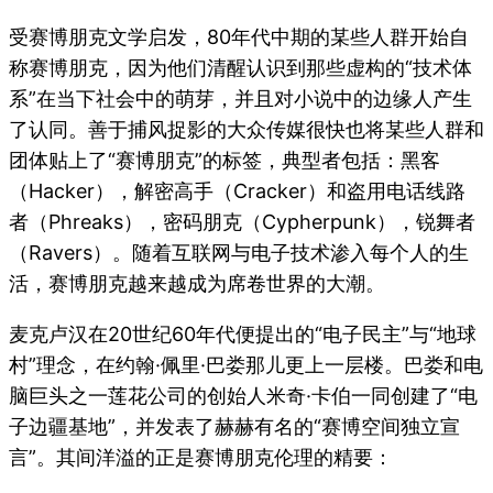
受赛博朋克文学启发，80年代中期的某些人群开始自
称赛博朋克，因为他们清醒认识到那些虚构的“技术体
系”在当下社会中的萌芽，并且对小说中的边缘人产生
了认同。善于捕风捉影的大众传媒很快也将某些人群和
团体贴上了“赛博朋克”的标签，典型者包括：黑客
（Hacker），解密高手（Cracker）和盗用电话线路
者（Phreaks），密码朋克（Cypherpunk），锐舞者
（Ravers）。随着互联网与电子技术渗入每个人的生
活，赛博朋克越来越成为席卷世界的大潮。
麦克卢汉在20世纪60年代便提出的“电子民主”与“地球
村”理念，在约翰·佩里·巴娄那儿更上一层楼。巴娄和电
脑巨头之一莲花公司的创始人米奇·卡伯一同创建了“电
子边疆基地”，并发表了赫赫有名的“赛博空间独立宣
言”。其间洋溢的正是赛博朋克伦理的精要：