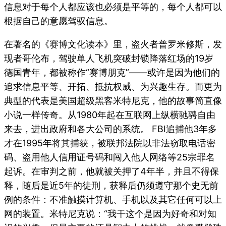
信息对于每个人都应该也必须是平等的，每个人都可以
根据自己的意愿驾驭信息。
在著名的《赛博文化读本》里，盗火者普罗米修斯，发
现者哥伦布，驾驶单人飞机突破封锁降落红场的19岁
德国青年，都被称作“赛博朋克”——或许是因为他们的
追求信息平等、开拓、抵抗权威、为兴趣生存。而更为
典型的代表是美国超级黑客米特尼克，他的故事简直像
小说一样传奇。从1980年起在互联网上纵横驰骋自由
来去，进出政府和各大公司的系统。 FBI追捕他3年多
才在1995年将其捕获，被联邦法院以非法窃取电话密
码、盗用他人信用证号码和闯入他人网络等25宗罪名
起诉。在审判之前，他就被关押了4年半，并且不得保
释，随后是近5年的徒刑，获释后仍须遵守那个史无前
例的条件：不准触摸计算机、手机以及其它任何可以上
网的装置。米特尼克说：“我干这个是因为好奇和对知