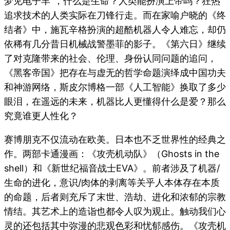
梦见电子羊”，什么是生命？人类能扮演上帝吗？狂热
追求技术的人类实际在刀锋行走。而在家喻户晓的《终
结者》中，施瓦辛格扮演的超酷机器人令人难忘，却仍
依稀有几分昔日机械战警墨菲的影子。《第六日》继续
了对克隆带来的社会、伦理、身份认同问题的追问，
《黑客帝国》把存在与虚无的哲学命题演绎成中国功夫
和神游网络，斯皮尔博格一部《人工智能》换取了多少
眼泪，在遥远的未来，机器比人更懂得什么是爱？那么
究竟谁更人性化？
赛博朋克不仅流动在欧美。日本也不乏世界性的经典之
作。两部卡通漫画：《攻壳机动队》（Ghosts in the
shell）和《新世纪福音战士EVA》。前者涉及了机器/
生命的进化，意识/肉体的剥离等关乎人本体存在本质
的命题，后者则充斥了末世、浩劫、进化和浓郁的宗教
情结。其艺术上的造诣也都令人叹为观止。触动我们心
灵的还包括其中弥漫的悲观色彩和忧郁感伤。《攻壳机