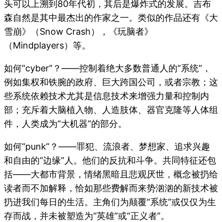
头可以上溯到80年代初，其后是爆炸式的发展。吉布
森自然是其中最杰出的作家之一。类似的作品还有《大
雪崩》（Snow Crash），《玩脑者》
（Mindplayers）等。
如何“cyber”？——控制着绝大多数普通人的“系统”，
例如集权和铁腕的政府、巨大跨国公司，或者宗教；这
些系统依赖技术尤其是信息技术来增强力量和控制内
部；充斥着大脑植入物、人造肢体、器官克隆等人体组
件，人类成为“大机器”的部分。
如何“punk”？——罪犯、流浪者、梦想家、追求兴趣
和自由的“边缘”人。他们的反抗和斗争。共同特征还包
括——大都市背景，情绪黑暗且悲观厌世，概念被扔给
读者而不加解释，恰如那些费解而来势汹汹的新技术被
扔进我们每日的生活。主角们为颠覆“系统”或仅仅为生
存而战，并未被塑造为“英雄”或“正义者”。